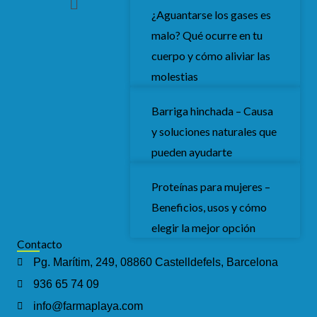
b
t
a
u
o
e
g
b
¿Aguantarse los gases es
o
r
r
e
malo? Qué ocurre en tu
k
a
m
cuerpo y cómo aliviar las
molestias
Barriga hinchada – Causa
y soluciones naturales que
pueden ayudarte
Proteínas para mujeres –
Beneficios, usos y cómo
elegir la mejor opción
Contacto
Pg. Marítim, 249, 08860 Castelldefels, Barcelona
936 65 74 09
info@farmaplaya.com