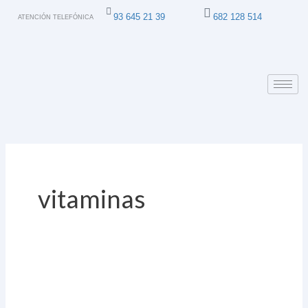
Ir
93 645 21 39
682 128 514
ATENCIÓN TELEFÓNICA
al
contenido
vitaminas
La
Astenia