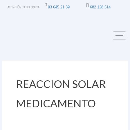
Ir
93 645 21 39
682 128 514
ATENCIÓN TELEFÓNICA
al
contenido
REACCION SOLAR
MEDICAMENTO