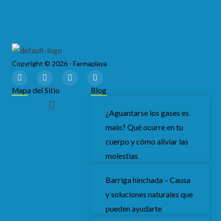
Copyright © 2026 - Farmaplaya
F
T
I
Y
a
w
n
o
c
i
s
u
Mapa del Sitio
Blog
e
t
t
t
Menú
b
t
a
u
o
e
g
b
¿Aguantarse los gases es
o
r
r
e
malo? Qué ocurre en tu
k
a
m
cuerpo y cómo aliviar las
molestias
Barriga hinchada – Causa
y soluciones naturales que
pueden ayudarte