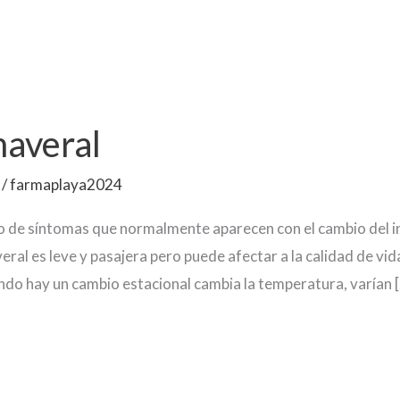
maveral
/
farmaplaya2024
to de síntomas que normalmente aparecen con el cambio del in
ral es leve y pasajera pero puede afectar a la calidad de vid
ndo hay un cambio estacional cambia la temperatura, varían 