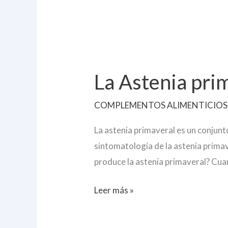
La
Astenia
La Astenia pri
primaveral
COMPLEMENTOS ALIMENTICIOS
La astenia primaveral es un conjun
sintomatología de la astenia primave
produce la astenia primaveral? Cua
Leer más »