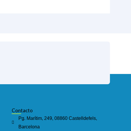
Contacto
Pg. Marítim, 249, 08860 Castelldefels,
Barcelona