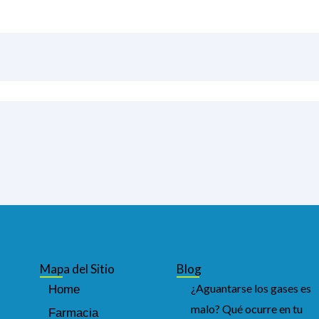
Mapa del Sitio
Blog
¿Aguantarse los gases es
Home
malo? Qué ocurre en tu
Farmacia