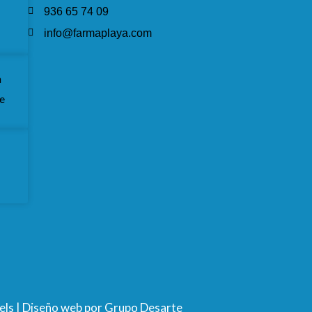
936 65 74 09
info@farmaplaya.com
a
ue
els |
Diseño web
por Grupo Desarte