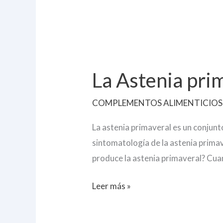
La
Astenia
La Astenia pri
primaveral
COMPLEMENTOS ALIMENTICIOS
La astenia primaveral es un conjun
sintomatología de la astenia primave
produce la astenia primaveral? Cua
Leer más »