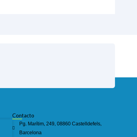
Contacto
Pg. Marítim, 249, 08860 Castelldefels,
Barcelona