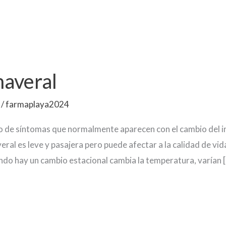
maveral
/
farmaplaya2024
to de síntomas que normalmente aparecen con el cambio del in
ral es leve y pasajera pero puede afectar a la calidad de vid
ndo hay un cambio estacional cambia la temperatura, varían 