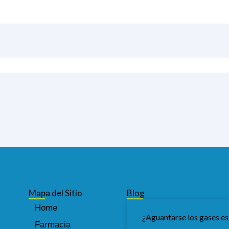
Mapa del Sitio
Blog
Home
¿Aguantarse los gases es
Farmacia