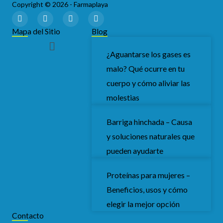
Copyright © 2026 - Farmaplaya
F
T
I
Y
a
w
n
o
c
i
s
u
Mapa del Sitio
Blog
e
t
t
t
Menú
b
t
a
u
o
e
g
b
¿Aguantarse los gases es
o
r
r
e
malo? Qué ocurre en tu
k
a
m
cuerpo y cómo aliviar las
molestias
Barriga hinchada – Causa
y soluciones naturales que
pueden ayudarte
Proteínas para mujeres –
Beneficios, usos y cómo
elegir la mejor opción
Contacto